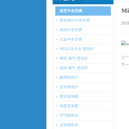
M
东芝中央空调
麦克维尔中央空调
20
美的中央空调
大金中央空调
WOLF沃乐夫 壁挂炉
上一
博世 燃气 壁挂炉
下一
美的 燃气 壁挂炉
酷牌散热片
意乐散热片
赛沃电地暖
地盘管采暖
空气能热水
太阳能热水